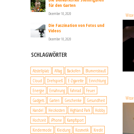
für den Garten
Dezember 10, 2020
Wisse
Die Faszination von Fotos und
Videos
Dezember 10, 2020
SCHLAGWÖRTER
Abstellplatz
Alltag
Backofen
Blumenstrauß
Cloud
Drehspieß
E-Zigarette
Einrichtung
Energie
Ernährung
Fahrrad
Feuer
Wisse
Gadgets
Garten
Geschenke
Gesundheit
Handel
Heizkosten
Highland Park
Hobby
Hochzeit
iPhone
Kampfsport
Kindermode
Kleidung
Kosmetik
Kredit