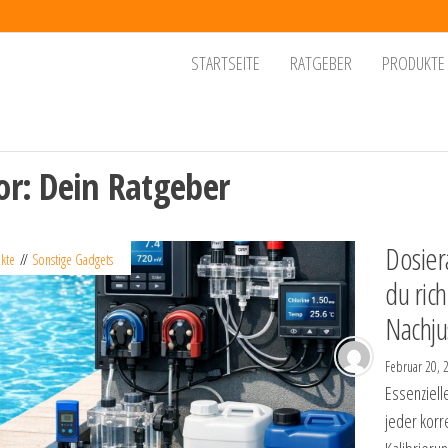
dgets
, die
STARTSEITE
RATGEBER
PRODUKTE
eben
r den
chtern
ltag
or:
Dein Ratgeber
Dosiera
kte
Sonstige Gadgets
du rich
Nachju
Februar 20,
Essenziell
jeder korr