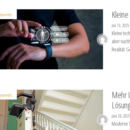
Kleine
nswertes
Juli 13, 202
Kleine tec
aber nachha
Realität: G
Mehr U
nswertes
Lösung
Juni 26, 202
Moderne Te