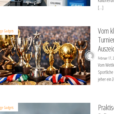
Kalibrieru
[…]
Vom kl
ige Gadgets
Turnie
Auszei
Februar 17,
Vom Wettka
Sportliche
jeher ein 
Prakti
ige Gadgets