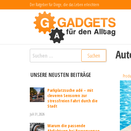
Zum
Der Ratgeber für Dinge, die das Leben erleichtern
Inhalt
Ga
Dinge
das L
springen
fü
erlei
Al
Aut
Suchen
nach:
UNSERE NEUSTEN BEITRÄGE
Produ
Parkplatzsuche adé – mit
cleveren Sensoren zur
stressfreien Fahrt durch die
Stadt
Juli 31, 2026
Warum die passende
Abdichtung bei Bewegungen