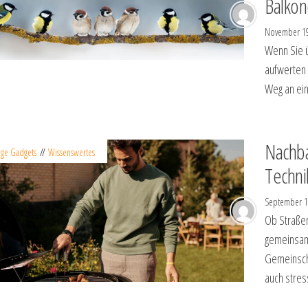
Balkon
November 1
Wenn Sie ü
aufwerten 
Weg an ein
Nachba
ige Gadgets
Wissenswertes
Techni
September 1
Ob Straßen
gemeinsam
Gemeinscha
auch stress