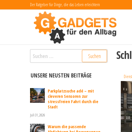
Zum
Der Ratgeber für Dinge, die das Leben erleichtern
Inhalt
Ga
Dinge
das L
springen
fü
erlei
Al
Sch
Suchen
nach:
UNSERE NEUSTEN BEITRÄGE
Dienst
Parkplatzsuche adé – mit
cleveren Sensoren zur
stressfreien Fahrt durch die
Stadt
Juli 31, 2026
Warum die passende
Abdichtung bei Bewegungen