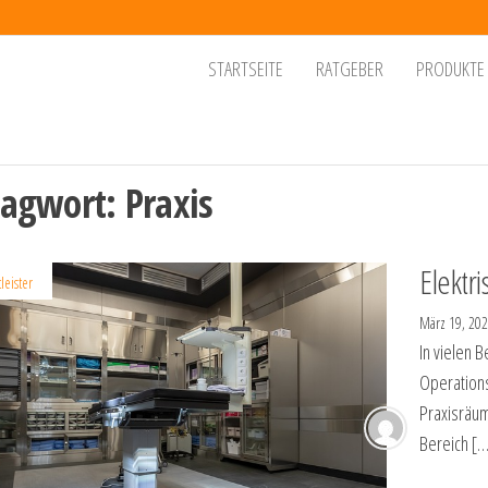
dgets
, die
STARTSEITE
RATGEBER
PRODUKTE
eben
r den
chtern
ltag
lagwort:
Praxis
Elektr
leister
März 19, 20
In vielen 
Operations
Praxisräu
Bereich […