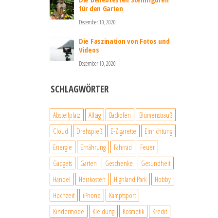
für den Garten
Dezember 10, 2020
Die Faszination von Fotos und
Videos
Dezember 10, 2020
SCHLAGWÖRTER
Abstellplatz
Alltag
Backofen
Blumenstrauß
Cloud
Drehspieß
E-Zigarette
Einrichtung
Energie
Ernährung
Fahrrad
Feuer
Gadgets
Garten
Geschenke
Gesundheit
Handel
Heizkosten
Highland Park
Hobby
Hochzeit
iPhone
Kampfsport
Kindermode
Kleidung
Kosmetik
Kredit