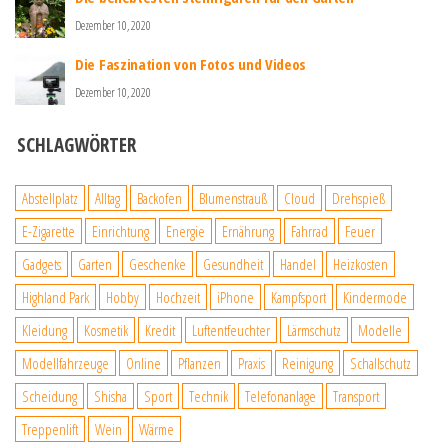
Dezember 10, 2020
Die Faszination von Fotos und Videos
Dezember 10, 2020
SCHLAGWÖRTER
Abstellplatz
Alltag
Backofen
Blumenstrauß
Cloud
Drehspieß
E-Zigarette
Einrichtung
Energie
Ernährung
Fahrrad
Feuer
Gadgets
Garten
Geschenke
Gesundheit
Handel
Heizkosten
Highland Park
Hobby
Hochzeit
iPhone
Kampfsport
Kindermode
Kleidung
Kosmetik
Kredit
Luftentfeuchter
Lärmschutz
Modelle
Modellfahrzeuge
Online
Pflanzen
Praxis
Reinigung
Schallschutz
Scheidung
Shisha
Sport
Technik
Telefonanlage
Transport
Treppenlift
Wein
Wärme