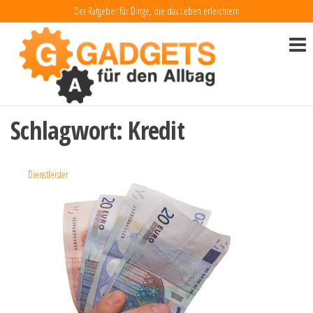
Zum
Der Ratgeber für Dinge, die das Leben erleichtern
Inhalt
Gadgets
Dinge, die
das Leben
springen
für den
erleichtern
Alltag
Schlagwort:
Kredit
Dienstleister