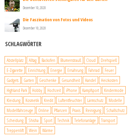
Dezember 10, 2020
Die Faszination von Fotos und Videos
Dezember 10, 2020
SCHLAGWÖRTER
Abstellplatz
Alltag
Backofen
Blumenstrauß
Cloud
Drehspieß
E-Zigarette
Einrichtung
Energie
Ernährung
Fahrrad
Feuer
Gadgets
Garten
Geschenke
Gesundheit
Handel
Heizkosten
Highland Park
Hobby
Hochzeit
iPhone
Kampfsport
Kindermode
Kleidung
Kosmetik
Kredit
Luftentfeuchter
Lärmschutz
Modelle
Modellfahrzeuge
Online
Pflanzen
Praxis
Reinigung
Schallschutz
Scheidung
Shisha
Sport
Technik
Telefonanlage
Transport
Treppenlift
Wein
Wärme