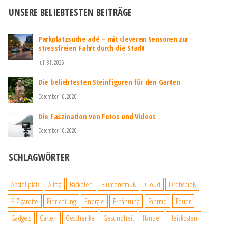
UNSERE BELIEBTESTEN BEITRÄGE
Parkplatzsuche adé – mit cleveren Sensoren zur
stressfreien Fahrt durch die Stadt
Juli 31, 2026
Die beliebtesten Steinfiguren für den Garten
Dezember 10, 2020
Die Faszination von Fotos und Videos
Dezember 10, 2020
SCHLAGWÖRTER
Abstellplatz
Alltag
Backofen
Blumenstrauß
Cloud
Drehspieß
E-Zigarette
Einrichtung
Energie
Ernährung
Fahrrad
Feuer
Gadgets
Garten
Geschenke
Gesundheit
Handel
Heizkosten