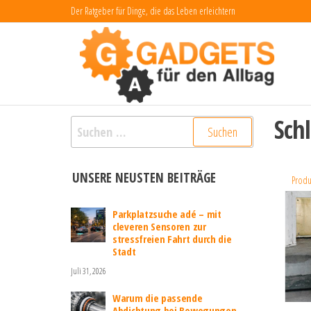
Zum
Der Ratgeber für Dinge, die das Leben erleichtern
Inhalt
Ga
Dinge
das L
springen
fü
erlei
Al
Sch
Suchen
nach:
UNSERE NEUSTEN BEITRÄGE
Produ
Parkplatzsuche adé – mit
cleveren Sensoren zur
stressfreien Fahrt durch die
Stadt
Juli 31, 2026
Warum die passende
Abdichtung bei Bewegungen