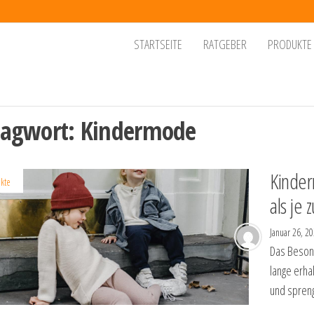
dgets
, die
STARTSEITE
RATGEBER
PRODUKTE
eben
r den
chtern
ltag
lagwort:
Kindermode
Kinde
kte
als je 
Januar 26, 2
Das Besond
lange erha
und spreng