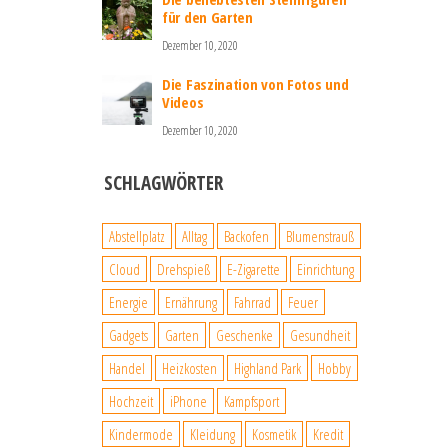
für den Garten
Dezember 10, 2020
Die Faszination von Fotos und
Videos
Dezember 10, 2020
SCHLAGWÖRTER
Abstellplatz
Alltag
Backofen
Blumenstrauß
Cloud
Drehspieß
E-Zigarette
Einrichtung
Energie
Ernährung
Fahrrad
Feuer
Gadgets
Garten
Geschenke
Gesundheit
Handel
Heizkosten
Highland Park
Hobby
Hochzeit
iPhone
Kampfsport
Kindermode
Kleidung
Kosmetik
Kredit