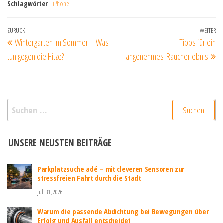
Schlagwörter
iPhone
Beitragsnavigation
Vorheriger
ZURÜCK
WEITER
Nä
Wintergarten im Sommer – Was
Tipps für ein
Beitrag
Be
tun gegen die Hitze?
angenehmes Raucherlebnis
Suchen
nach:
UNSERE NEUSTEN BEITRÄGE
Parkplatzsuche adé – mit cleveren Sensoren zur
stressfreien Fahrt durch die Stadt
Juli 31, 2026
Warum die passende Abdichtung bei Bewegungen über
Erfolg und Ausfall entscheidet