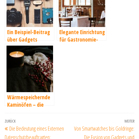
Ein Beispiel-Beitrag
Elegante Einrichtung
über Gadgets
für Gastronomie-
Betriebe
Wärmespeichernde
Kaminöfen – die
ideale Ergänzung für
Ihr Zuhause
Beitragsnavigation
Vorheriger
ZURÜCK
WEITER
Nä
Die Bedeutung eines Externen
Von Smartwatches bis Goldringe:
Beitrag
Be
Datenschutzbeauftragten:
Die Fusion von Gadgets und