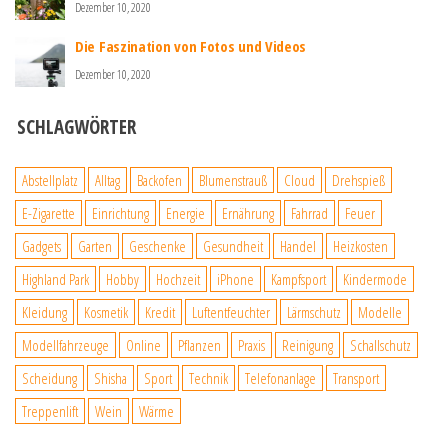
Dezember 10, 2020
Die Faszination von Fotos und Videos
Dezember 10, 2020
SCHLAGWÖRTER
Abstellplatz
Alltag
Backofen
Blumenstrauß
Cloud
Drehspieß
E-Zigarette
Einrichtung
Energie
Ernährung
Fahrrad
Feuer
Gadgets
Garten
Geschenke
Gesundheit
Handel
Heizkosten
Highland Park
Hobby
Hochzeit
iPhone
Kampfsport
Kindermode
Kleidung
Kosmetik
Kredit
Luftentfeuchter
Lärmschutz
Modelle
Modellfahrzeuge
Online
Pflanzen
Praxis
Reinigung
Schallschutz
Scheidung
Shisha
Sport
Technik
Telefonanlage
Transport
Treppenlift
Wein
Wärme