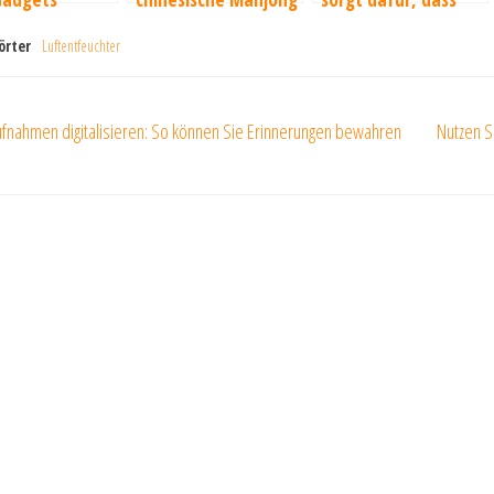
Spiel jetzt online
Ihre Hochzeit
örter
Luftentfeuchter
spielen
unvergessen bleibt
ragsnavigation
er
fnahmen digitalisieren: So können Sie Erinnerungen bewahren
Nutzen S