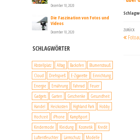
Dezember 10, 2020
Schlagw
Die Faszination von Fotos und
Videos
Beit
Vorherig
ZURÜCK
Dezember 10, 2020
Fotoau
Beitrag
SCHLAGWÖRTER
Abstellplatz
Alltag
Backofen
Blumenstrauß
Cloud
Drehspieß
E-Zigarette
Einrichtung
Energie
Ernährung
Fahrrad
Feuer
Gadgets
Garten
Geschenke
Gesundheit
Handel
Heizkosten
Highland Park
Hobby
Hochzeit
iPhone
Kampfsport
Kindermode
Kleidung
Kosmetik
Kredit
Luftentfeuchter
Lärmschutz
Modelle