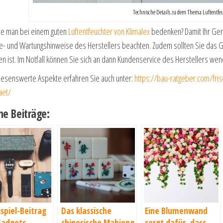
Technische Details zu dem Thema Luftentfeu
te man bei einem guten
Luftentfeuchter von Klimalex
bedenken? Damit Ihr Gerä
ge- und Wartungshinweise des Herstellers beachten. Zudem sollten Sie das G
 ist. Im Notfall können Sie sich an dann Kundenservice des Herstellers wende
lesenswerte Aspekte erfahren Sie auch unter:
https://bau-ratgeber.com/fri
taet/
he Beiträge:
ispiel-Beitrag
Das klassische
Eine Blumenwand
Gadgets
chinesische Mahjong
sorgt dafür, dass