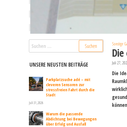
Suchen
Sonstige G
Die 
nach:
Juli 27, 20
UNSERE NEUSTEN BEITRÄGE
Die Ide
Parkplatzsuche adé – mit
Raumkl
cleveren Sensoren zur
wirklic
stressfreien Fahrt durch die
Stadt
gesund
Juli 31, 2026
können 
Warum die passende
Abdichtung bei Bewegungen
über Erfolg und Ausfall