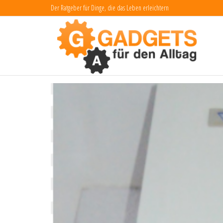
Zum
Der Ratgeber für Dinge, die das Leben erleichtern
Inhalt
Ga
Dinge
das L
springen
fü
erlei
Al