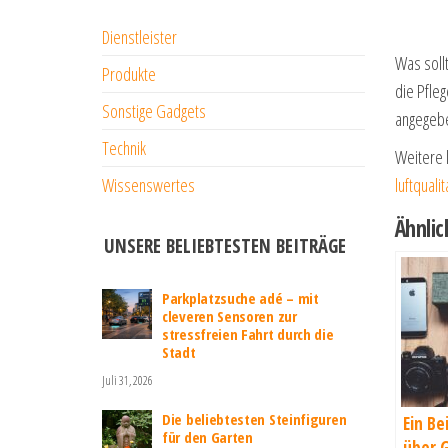
Dienstleister
Was soll
Produkte
die Pfle
Sonstige Gadgets
angegeben
Technik
Weitere 
luftquali
Wissenswertes
Ähnlic
UNSERE BELIEBTESTEN BEITRÄGE
Parkplatzsuche adé – mit
cleveren Sensoren zur
stressfreien Fahrt durch die
Stadt
Juli 31, 2026
Die beliebtesten Steinfiguren
Ein Be
für den Garten
über 