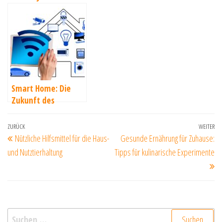
Smart Home: Die
Zukunft des
Wohnens
Beitragsnavigation
Vorheriger
ZURÜCK
WEITER
Nä
Nützliche Hilfsmittel für die Haus-
Gesunde Ernährung für Zuhause:
Beitrag
Be
und Nutztierhaltung
Tipps für kulinarische Experimente
Suchen