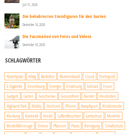
Juli 31, 2026
Die beliebtesten Steinfiguren für den Garten
Dezember 10, 2020
Die Faszination von Fotos und Videos
Dezember 10, 2020
SCHLAGWÖRTER
Abstellplatz
Alltag
Backofen
Blumenstrauß
Cloud
Drehspieß
E-Zigarette
Einrichtung
Energie
Ernährung
Fahrrad
Feuer
Gadgets
Garten
Geschenke
Gesundheit
Handel
Heizkosten
Highland Park
Hobby
Hochzeit
iPhone
Kampfsport
Kindermode
Kleidung
Kosmetik
Kredit
Luftentfeuchter
Lärmschutz
Modelle
Modellfahrzeuge
Online
Pflanzen
Praxis
Reinigung
Schallschutz