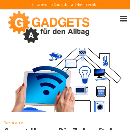
Zum
Der Ratgeber für Dinge, die das Leben erleichtern
Inhalt
Gadgets
Dinge, die
das Leben
springen
für den
erleichtern
Alltag
Wissenswertes