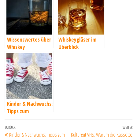
Wissenswertes über
Whiskeygläser im
Whiskey
Überblick
Kinder & Nachwuchs:
Tipps zum
Klamottenkauf
Beitragsnavigation
Vorheriger
ZURÜCK
WEITER
Nä
Kinder & Nachwuchs: Tipps zum
Kulturgut VHS: Warum die Kassette
Beitrag
Be