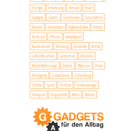
Energie
Ernährung
Fahrrad
Feuer
Gadgets
Garten
Geschenke
Gesundheit
Handel
Heizkosten
Highland Park
Hobby
Hochzeit
iPhone
Kampfsport
Kindermode
Kleidung
Kosmetik
Kredit
Luftentfeuchter
Lärmschutz
Modelle
Modellfahrzeuge
Online
Pflanzen
Praxis
Reinigung
Schallschutz
Scheidung
Shisha
Sport
Technik
Telefonanlage
Transport
Treppenlift
Wein
Wärme