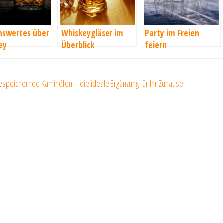
nswertes über
Whiskeygläser im
Party im Freien
ey
Überblick
feiern
ragsnavigation
er
peichernde Kaminöfen – die ideale Ergänzung für Ihr Zuhause