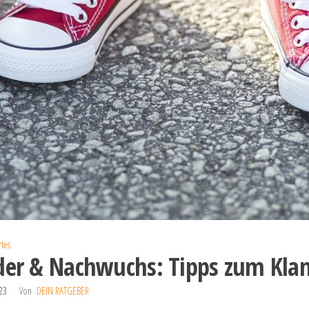
tes
der & Nachwuchs: Tipps zum Kla
023
Von
DEIN RATGEBER