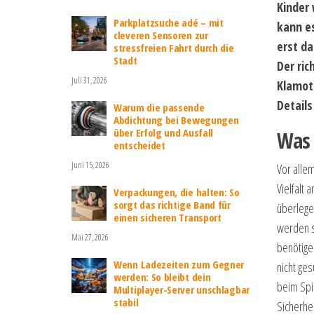
Kinder 
Parkplatzsuche adé – mit
kann e
cleveren Sensoren zur
erst d
stressfreien Fahrt durch die
Stadt
Der ric
Juli 31, 2026
Klamott
Details
Warum die passende
Abdichtung bei Bewegungen
über Erfolg und Ausfall
Was 
entscheidet
Juni 15, 2026
Vor alle
Vielfalt 
Verpackungen, die halten: So
sorgt das richtige Band für
überlegen
einen sicheren Transport
werden s
Mai 27, 2026
benötigen
Wenn Ladezeiten zum Gegner
nicht ge
werden: So bleibt dein
beim Spie
Multiplayer-Server unschlagbar
stabil
Sicherhei