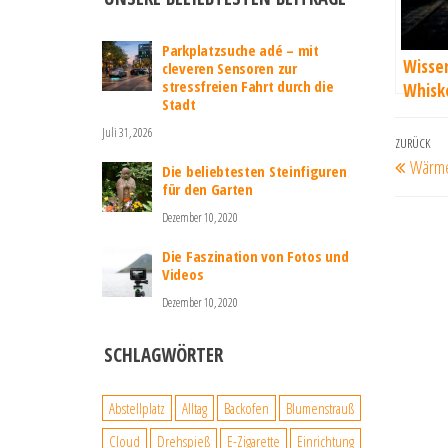
Parkplatzsuche adé – mit
Wisse
cleveren Sensoren zur
stressfreien Fahrt durch die
Whisk
Stadt
Juli 31, 2026
Beit
Vorherig
ZURÜCK
Wärmes
Die beliebtesten Steinfiguren
Beitrag
für den Garten
Dezember 10, 2020
Die Faszination von Fotos und
Videos
Dezember 10, 2020
SCHLAGWÖRTER
Abstellplatz
Alltag
Backofen
Blumenstrauß
Cloud
Drehspieß
E-Zigarette
Einrichtung