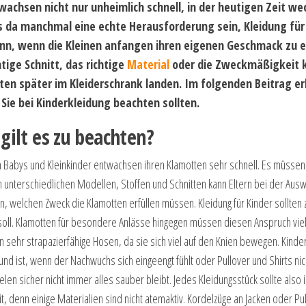
wachsen nicht nur unheimlich schnell, in der heutigen Zeit wec
s da manchmal eine echte Herausforderung sein, Kleidung für
ann, wenn die Kleinen anfangen ihren eigenen Geschmack zu e
htige Schnitt, das richtige
Material
oder die Zweckmäßigkeit k
en später im Kleiderschrank landen. Im folgenden Beitrag erh
 Sie bei Kinderkleidung beachten sollten.
gilt es zu beachten?
m Babys und Kleinkinder entwachsen ihren Klamotten sehr schnell. Es müssen
an unterschiedlichen Modellen, Stoffen und Schnitten kann Eltern bei der Ausw
, welchen Zweck die Klamotten erfüllen müssen. Kleidung für Kinder sollten z
oll. Klamotten für besondere Anlässe hingegen müssen diesen Anspruch vielle
 sehr strapazierfähige Hosen, da sie sich viel auf den Knien bewegen. Kinde
sund ist, wenn der Nachwuchs sich eingeengt fühlt oder Pullover und Shirts 
len sicher nicht immer alles sauber bleibt. Jedes Kleidungsstück sollte also im 
t, denn einige Materialien sind nicht atemaktiv. Kordelzüge an Jacken oder Pu