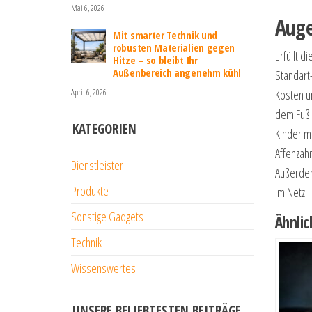
Mai 6, 2026
Auge
Mit smarter Technik und
robusten Materialien gegen
Erfüllt d
Hitze – so bleibt Ihr
Außenbereich angenehm kühl
Standart
April 6, 2026
Kosten un
dem Fuß a
KATEGORIEN
Kinder mü
Affenzahn
Dienstleister
Außerdem
Produkte
im Netz.
Sonstige Gadgets
Ähnlic
Technik
Wissenswertes
UNSERE BELIEBTESTEN BEITRÄGE