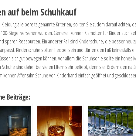
n auf beim Schuhkauf
ie Kleidung alle bereits genannte Kriterien, sollten Sie zudem darauf achten
-100-Siegel versehen wurden. Generell können Klamotten für Kinder auch seh
d sparen Ressourcen. Ein anderer Fall sind Kinderschuhe, die besser neu zu 
npasst. Kinderschuhe sollten flexibel sein und dürfen den Fuß keinesfalls ei
ssen sich gut bewegen können. Vor allem die Schuhsohle sollte ein hohes Maß
 Schuhe sind daher bei vielen Eltern sehr beliebt, denn sie fördern den nat
 können Affenzahn Schuhe von Kinderhand einfach geöffnet und geschlosse
he Beiträge: