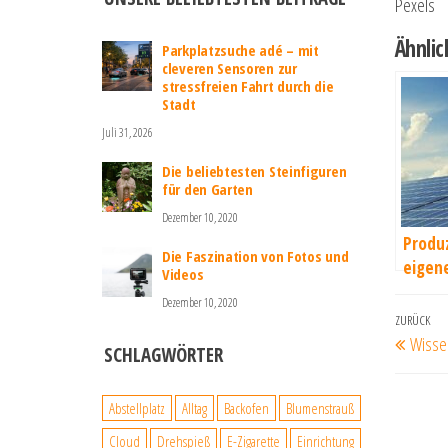
Pexels
Ähnlic
Parkplatzsuche adé – mit
cleveren Sensoren zur
stressfreien Fahrt durch die
Stadt
Juli 31, 2026
Die beliebtesten Steinfiguren
für den Garten
Dezember 10, 2020
Produz
Die Faszination von Fotos und
eigen
Videos
mit ei
Dezember 10, 2020
Photo
Beit
Vorherig
ZURÜCK
Wisse
Beitrag
SCHLAGWÖRTER
Abstellplatz
Alltag
Backofen
Blumenstrauß
Cloud
Drehspieß
E-Zigarette
Einrichtung