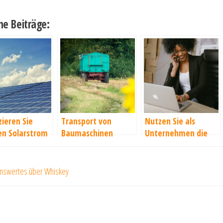
he Beiträge:
ieren Sie
Transport von
Nutzen Sie als
en Solarstrom
Baumaschinen
Unternehmen die
ner
vielfältigen Vorteile
voltaikanlage
moderner VoIP-
ragsnavigation
er
Telefonie
nswertes über Whiskey