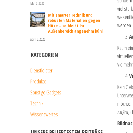
sondern 
Mai 6, 2026
viel stär
Mit smarter Technik und
wesentli
robusten Materialien gegen
werden.
Hitze – so bleibt Ihr
Außenbereich angenehm kühl
A
April 6, 2026
Kaum ein
KATEGORIEN
virtuell
Vielmehr
Dienstleister
V
Produkte
Kein Geld
Sonstige Gadgets
Unterwass
Technik
möchte, k
zugängli
Wissenswertes
Bildnac
UNSERE BELIEBTESTEN BEITRÄGE