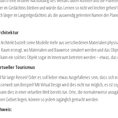
durch eine virtuelle Nachbildung des Weltalls laufen könnten und die Planete
ker im Gedächtnis bleiben und würde das Lernen so nicht viel leichter gehen?
ch länger im Langzeitgedächtnis als die auswendig gelernten Namen der Plane
rchitektur
 Architekt bastelt seine Modelle mehr aus verschiedenen Materialien phys
en Raum erzeugt, wo Materialien und Bauweise simuliert werden und das Objek
 kann ein solches Objekt sogar im Innenraum betreten werden – etwas, das m
irtueller Tourismus
 für lange Reisen? Oder es soll lieber etwas Ausgefallenes sein, dass sich in
erwelt zum Beispiel? Mit Virtual Design wird dies nicht nur möglich, es ist 
ann dies in einer virtuellen Welt bereits tun. Orte, die normalerweise unzugän
chen Gebiet liegen, können so jedem zugänglich gemacht werden.
hweis: