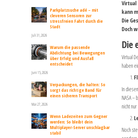
Virtual
Parkplatzsuche adé – mit
kann mi
cleveren Sensoren zur
Die Ges
stressfreien Fahrt durch die
Stadt
Doch w
Juli 31, 2026
Die 
Warum die passende
Abdichtung bei Bewegungen
Virtual D
über Erfolg und Ausfall
entscheidet
haben ei
Juni 15, 2026
F
Verpackungen, die halten: So
In diese
sorgt das richtige Band für
einen sicheren Transport
NASA – be
Mai 27, 2026
nicht nur
Wenn Ladezeiten zum Gegner
L
werden: So bleibt dein
Multiplayer-Server unschlagbar
Noch ste
stabil