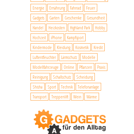
Energie
Ernährung
Fahrrad
Feuer
Gadgets
Garten
Geschenke
Gesundheit
Handel
Heizkosten
Highland Park
Hobby
Hochzeit
iPhone
Kampfsport
Kindermode
Kleidung
Kosmetik
Kredit
Luftentfeuchter
Lärmschutz
Modelle
Modellfahrzeuge
Online
Pflanzen
Praxis
Reinigung
Schallschutz
Scheidung
Shisha
Sport
Technik
Telefonanlage
Transport
Treppenlift
Wein
Wärme